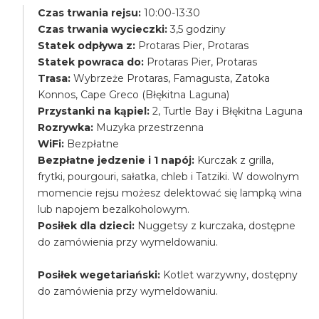
Czas trwania rejsu:
10:00-13:30
Czas trwania wycieczki:
3,5 godziny
Statek odpływa z:
Protaras Pier, Protaras
Statek powraca do:
Protaras Pier, Protaras
Trasa:
Wybrzeże Protaras, Famagusta, Zatoka
Konnos, Cape Greco (Błękitna Laguna)
Przystanki na kąpiel:
2, Turtle Bay i Błękitna Laguna
Rozrywka:
Muzyka przestrzenna
WiFi:
Bezpłatne
Bezpłatne jedzenie i 1 napój:
Kurczak z grilla,
frytki, pourgouri, sałatka, chleb i Tatziki. W dowolnym
momencie rejsu możesz delektować się lampką wina
lub napojem bezalkoholowym.
Posiłek dla dzieci:
Nuggetsy z kurczaka, dostępne
do zamówienia przy wymeldowaniu.
Posiłek wegetariański:
Kotlet warzywny, dostępny
do zamówienia przy wymeldowaniu.