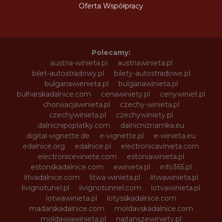
Oferta Współpracy
Polecamy:
austria-winieta.pl
austriawinieta.pl
bilet-autostradowy.pl
bilety-autostradowe.pl
bulgariawienieta.pl
bulgariawinieta.pl
bulharskadalnice.com
cenawiniety.pl
cenywiniet.pl
chorwacjawinieta.pl
czechy-winieta.pl
czechywinieta.pl
czechywiniety.pl
dalnicnipoplatky.com
dalnicniznamka.eu
digital-vignette.de
e-vignette.pl
e-winieta.eu
edalnice.org
edalnice.pl
electronicavinieta.com
electroniceviniete.com
estoniawinieta.pl
estonskadalnice.com
ewinieta.pl
info365.pl
litvadalnice.com
litwa-winieta.pl
litwawinieta.pl
livignotunel.pl
livignotunnel.com
lotvawinieta.pl
lotwawinieta.pl
lotysskadalnice.com
madarskadalnice.com
moldavskadalnice.com
moldawiawinieta.pl
najtanszewiniety.pl