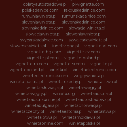
oplatyautostradowe.pl
pl-vignette.com
polskadalnice.com
rakouskadalnice.com
rumuniawinieta.pl
rumunskadalnice.com
sloveniawinieta.pl
slovenskadalnice.com
slovinskadalnice.com
slowacja-winieta.pl
slowacjawinieta.pl
sloweniawinieta.pl
svycarskadalnice.com
szwajcariawinieta.pl
słoweniawinieta.pl
tunellivigno.pl
vignette-at.com
vignette-bg.com
vignette-cz.com
vignette-pl.com
vignette-poland.pl
vignette-ro.com
vignette-si.com
vignette.pl
vignettepoland.pl
vinetki.pl
vinietaelectronica.com
vinieteelectronice.com
wegrywinieta.pl
winieta-austria.pl
winieta-czechy.pl
winieta-litwa.pl
winieta-słowacja.pl
winieta-wegry.pl
winieta-węgry.pl
winieta.org
winietaaustria.pl
winietaaustriaonline.pl
winietaautostradowa.pl
winietabulgaria.pl
winietachorwacja.pl
winietaczechy.pl
winietaestonia.pl
winietalitwa.pl
winietalotwa.pl
winietamoldawia.pl
winietaonline.com
winietapolska.pl