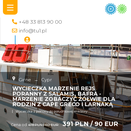
+48 33 813 90 00
info@tu1.pl
Girne
→
Cypr
WYCIECZKA MARZENIE REJS
PORANNY Z SALAMIS, BAFRA -
MARZENIE ZOBACZYĆ ŻÓŁWIE DLA
RODZIN Z CAPE GRECO I LARNAKĄ
Wycieczka z północy do południowej enklawy
391 PLN / 90 EUR
Cena od
478 PLN / 110 EUR