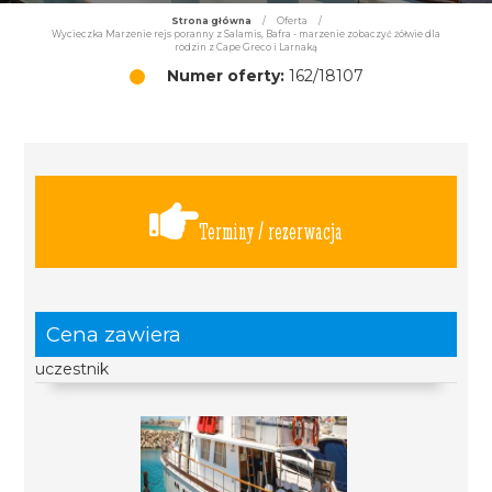
Strona główna
/
Oferta
/
Wycieczka Marzenie rejs poranny z Salamis, Bafra - marzenie zobaczyć żółwie dla
rodzin z Cape Greco i Larnaką
Numer oferty:
162/18107
Terminy / rezerwacja
Cena zawiera
uczestnik