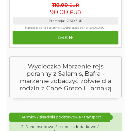
110.00
EUR
90.00
EUR
Promocja
:
-20.00
EUR
Najniższa cena z ostatnich 30 dni przed obniżką:
90.00 EUR
DALEJ
Wycieczka Marzenie rejs
poranny z Salamis, Bafra -
marzenie zobaczyć żółwie dla
rodzin z Cape Greco i Larnaką
1) Terminy / składniki podstawowe / transport
2) Dane osobowe / składniki dodatkowe /