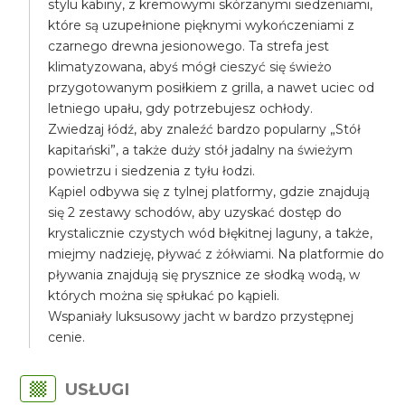
stylu kabiny, z kremowymi skórzanymi siedzeniami,
które są uzupełnione pięknymi wykończeniami z
czarnego drewna jesionowego. Ta strefa jest
klimatyzowana, abyś mógł cieszyć się świeżo
przygotowanym posiłkiem z grilla, a nawet uciec od
letniego upału, gdy potrzebujesz ochłody.
Zwiedzaj łódź, aby znaleźć bardzo popularny „Stół
kapitański”, a także duży stół jadalny na świeżym
powietrzu i siedzenia z tyłu łodzi.
Kąpiel odbywa się z tylnej platformy, gdzie znajdują
się 2 zestawy schodów, aby uzyskać dostęp do
krystalicznie czystych wód błękitnej laguny, a także,
miejmy nadzieję, pływać z żółwiami. Na platformie do
pływania znajdują się prysznice ze słodką wodą, w
których można się spłukać po kąpieli.
Wspaniały luksusowy jacht w bardzo przystępnej
cenie.
USŁUGI