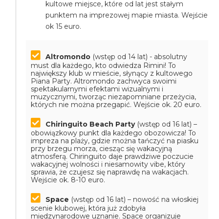
kultowe miejsce, które od lat jest stałym
punktem na imprezowej mapie miasta. Wejście
ok 15 euro.
Altromondo
(wstęp od 14 lat) - absolutny
must dla każdego, kto odwiedza Rimini! To
największy klub w mieście, słynący z kultowego
Piana Party. Altromondo zachwyca swoimi
spektakularnymi efektami wizualnymi i
muzycznymi, tworząc niezapomniane przeżycia,
których nie można przegapić.
Wejście ok. 20 euro.
Chiringuito Beach Party
(wstęp od 16 lat) –
obowiązkowy punkt dla każdego obozowicza! To
impreza na plaży, gdzie można tańczyć na piasku
przy brzegu morza, ciesząc się wakacyjną
atmosferą. Chiringuito daje prawdziwe poczucie
wakacyjnej wolności i niesamowity vibe, który
sprawia, że czujesz się naprawdę na wakacjach.
Wejście ok. 8-10 euro.
Space
(wstęp od 16 lat) – nowość na włoskiej
scenie klubowej, która już zdobyła
międzynarodowe uznanie. Space organizuje