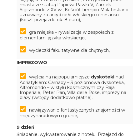
miasta ze statuą Papieża Pawła V, Zamek
Sigismondo z XV w., Kościół Tiempio Malatestiano
uznawany za arcydzieło włoskiego renesansu
(koszt przejazdu ok. 8 euro),
gra miejska – rywalizacja w zespołach z
elementami języka włoskiego,
wycieczki fakultatywne dla chętnych,
IMPREZOWO
wyjścia na najpopularniejsze
dyskoteki
nad
Adriatykiem: Carnaby – 3 poziomowa dyskoteka,
Altromondo – w stylu kosmicznym czy Baja
Imperiale, Peter Pan, Villa delle Rose, imprezy na
plaży (wstępy dodatkowo płatne),
nawiązywanie fantastycznych znajomości w
międzynarodowym gronie,
9 dzień
:
Śniadanie, wykwaterowanie z hotelu. Przejazd do