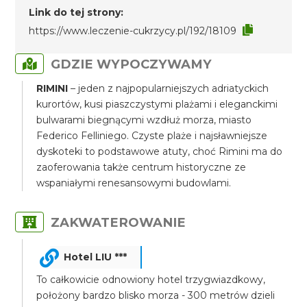
Link do tej strony:
https://www.leczenie-cukrzycy.pl/192/18109
GDZIE WYPOCZYWAMY
RIMINI
– jeden z najpopularniejszych adriatyckich
kurortów, kusi piaszczystymi plażami i eleganckimi
bulwarami biegnącymi wzdłuż morza, miasto
Federico Felliniego. Czyste plaże i najsławniejsze
dyskoteki to podstawowe atuty, choć Rimini ma do
zaoferowania także centrum historyczne ze
wspaniałymi renesansowymi budowlami.
ZAKWATEROWANIE
Hotel LIU ***
To całkowicie odnowiony hotel trzygwiazdkowy,
położony bardzo blisko morza - 300 metrów dzieli