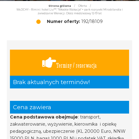
Strona główna
/
Oferta
/
WŁOCHY – Rimini: hotel Liu***. "Włoskie Wakacje" + park rozrywki Mirabilandia i
zwiedzanie Wenecji. Obóz młodzieżowy 12-19 lat
Numer oferty:
192/18109
Terminy / rezerwacja
Brak aktualnych terminów!
Cena zawiera
Cena podstawowa obejmuje
: transport,
zakwaterowanie, wyżywienie, kierownika i opiekę
pedagogiczną, ubezpieczenie (KL 20000 Euro, NNW
15000 PLN, bagaż 1000 PLN) i podatek VAT, składkę