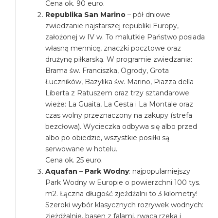
Cena ok. 90 euro.
Republika San Marino
– pół dniowe
zwiedzanie najstarszej republiki Europy,
założonej w IV w. To malutkie Państwo posiada
własną mennicę, znaczki pocztowe oraz
drużynę piłkarską. W programie zwiedzania:
Brama św. Franciszka, Ogrody, Grota
Łuczników, Bazylika św. Marino, Piazza della
Liberta z Ratuszem oraz trzy sztandarowe
wieże: La Guaita, La Cesta i La Montale oraz
czas wolny przeznaczony na zakupy (strefa
bezcłowa). Wycieczka odbywa się albo przed
albo po obiedzie, wszystkie posiłki są
serwowane w hotelu.
Cena ok. 25 euro.
Aquafan – Park Wodny
: najpopularniejszy
Park Wodny w Europie o powierzchni 100 tys.
m2. Łączna długość zjeżdżalni to 3 kilometry!
Szeroki wybór klasycznych rozrywek wodnych:
zjeżdżalnie, basen z falami, rwąca rzeka i