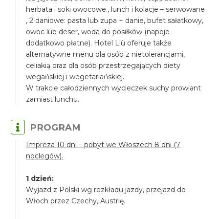
herbata i soki owocowe., lunch i kolacje – serwowane
, 2 daniowe: pasta lub zupa + danie, bufet sałatkowy,
owoc lub deser, woda do posiłków (napoje
dodatkowo płatne). Hotel Liù oferuje także
alternatywne menu dla osób z nietolerancjami,
celiakią oraz dla osób przestrzegających diety
wegańskiej i wegetariańskiej.
W trakcie całodziennych wycieczek suchy prowiant
zamiast lunchu.
PROGRAM
Impreza 10 dni – pobyt we Włoszech 8 dni (7
noclegów).
1 dzień:
Wyjazd z Polski wg rozkładu jazdy, przejazd do
Włoch przez Czechy, Austrię.