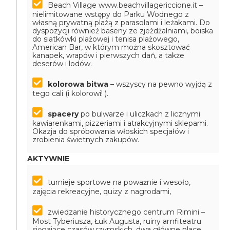
Beach Village www.beachvillagericcione.it –
nielimitowane wstępy do Parku Wodnego z
własną prywatną plażą z parasolami i leżakami. Do
dyspozycji również baseny ze zjeżdżalniami, boiska
do siatkówki plażowej i tenisa plażowego,
American Bar, w którym można skosztować
kanapek, wrapów i pierwszych dań, a także
deserów i lodów.
kolorowa bitwa
– wszyscy na pewno wyjdą z
tego cali (i kolorowi! ).
spacery
po bulwarze i uliczkach z licznymi
kawiarenkami, pizzeriami i atrakcyjnymi sklepami.
Okazja do spróbowania włoskich specjałów i
zrobienia świetnych zakupów.
AKTYWNIE
turnieje sportowe na poważnie i wesoło,
zajęcia rekreacyjne, quizy z nagrodami,
zwiedzanie historycznego centrum Rimini –
Most Tyberiusza, Łuk Augusta, ruiny amfiteatru
sięgające czasów rzymskich, dwa główne place