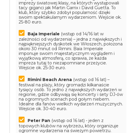
imprezy światowej klasy, na których występowali
tacy giganci jak Martin Garrix i David Guetta. To
klub, który szybko zdobył popularność dzięki
swoim spektakularnym wydarzeniom.
Wejście ok.
25-80 euro.
Baja Imperiale
(wstęp od 14/16 lat w
zależności od wydarzenia) – jedna z największych i
najpiękniejszych dyskotek we Włoszech, położona
około 30 minut od Rimini. Baia Imperiale
imponuje swoim majestatycznym wyglądem i
wyjątkową atmosferą, co sprawia, że każda
impreza tutaj to niezapomniane przeżycie.
Wejście ok. 25-30 euro.
Rimini Beach Arena
(wstęp od 16 lat) –
festiwal na plaży, który gromadzi kilkanaście
tysięcy osób. To jedno z największych wydarzeń w
regionie, gdzie odbywają się koncerty i sety DJ-ów
na ogromnych scenach pod gołym niebem.
Idealne dla fanów wielkich wydarzeń muzycznych.
Wejście ok. 30-40 euro.
Peter Pan
(wstęp od 16 lat) - jeden z
topowych klubów na wybrzeżu, który organizuje
ogromne wydarzenia na świeżym powietrzu.