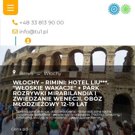
+48 33 813 90 00
info@tu1.pl
Rimini
→
Włochy
WŁOCHY – RIMINI: HOTEL LIU***.
"WŁOSKIE WAKACJE" + PARK
ROZRYWKI MIRABILANDIA I
ZWIEDZANIE WENECJI. OBÓZ
MŁODZIEŻOWY 12-19 LAT
Sprawdzone miejsce, dobrze dobrana i doświadczona kadra,
wyjątkowa atmosfera i gwarantowana pogoda. Plażing, Smażing i
Relaksing. Wizyta w Mirabilandii i zwiedzanie Wenecji
Cena od