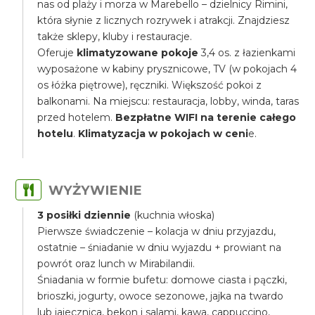
nas od plaży i morza w Marebello – dzielnicy Rimini,
która słynie z licznych rozrywek i atrakcji. Znajdziesz
także sklepy, kluby i restauracje.
Oferuje
klimatyzowane pokoje
3,4 os. z łazienkami
wyposażone w kabiny prysznicowe, TV (w pokojach 4
os łóżka piętrowe), ręczniki. Większość pokoi z
balkonami. Na miejscu: restauracja, lobby, winda, taras
przed hotelem.
Bezpłatne WIFI na terenie całego
hotelu
.
Klimatyzacja w pokojach w ceni
e.
WYŻYWIENIE
3 posiłki dziennie
(kuchnia włoska)
Pierwsze świadczenie – kolacja w dniu przyjazdu,
ostatnie – śniadanie w dniu wyjazdu + prowiant na
powrót oraz lunch w Mirabilandii.
Śniadania w formie bufetu: domowe ciasta i pączki,
brioszki, jogurty, owoce sezonowe, jajka na twardo
lub jajecznica, bekon i salami, kawa, cappuccino,