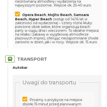
niezrównaną atmosferę i wydarzenia na
najwyższym poziomie.
Wejście ok. 25-40 euro.
Opera Beach
,
Mojito Beach
,
Samsara
Beach,
Hyper Beach
(wstęp od 14/16 lat w
zależności od wydarzenia) – cztery różne kluby
położone obok siebie, które organizują beach
party w ciągu dnia i wieczorem. To idealne miejsca
na relaks i zabawę w wyjątkowej atmosferze
plażowych imprez, oferując niezapomniane chwile
zarówno w dzień, jak i w nocy.
Wejście ok. 15 euro.
TRANSPORT
Autokar
Uwagi do transportu
Prosimy o przybycie na miejsce
zbiórki 15 minut przed planowanym