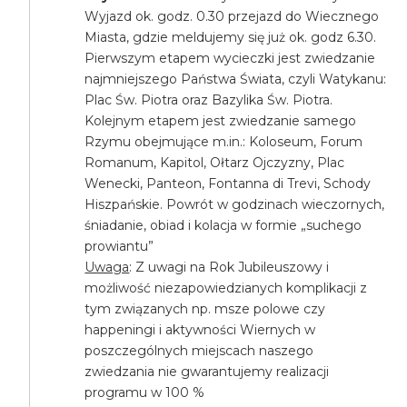
Wyjazd ok. godz. 0.30 przejazd do Wiecznego
Miasta, gdzie meldujemy się już ok. godz 6.30.
Pierwszym etapem wycieczki jest zwiedzanie
najmniejszego Państwa Świata, czyli Watykanu:
Plac Św. Piotra oraz Bazylika Św. Piotra.
Kolejnym etapem jest zwiedzanie samego
Rzymu obejmujące m.in.: Koloseum, Forum
Romanum, Kapitol, Ołtarz Ojczyzny, Plac
Wenecki, Panteon, Fontanna di Trevi, Schody
Hiszpańskie. Powrót w godzinach wieczornych,
śniadanie, obiad i kolacja w formie „suchego
prowiantu”
Uwaga
: Z uwagi na Rok Jubileuszowy i
możliwość niezapowiedzianych komplikacji z
tym związanych np. msze polowe czy
happeningi i aktywności Wiernych w
poszczególnych miejscach naszego
zwiedzania nie gwarantujemy realizacji
programu w 100 %