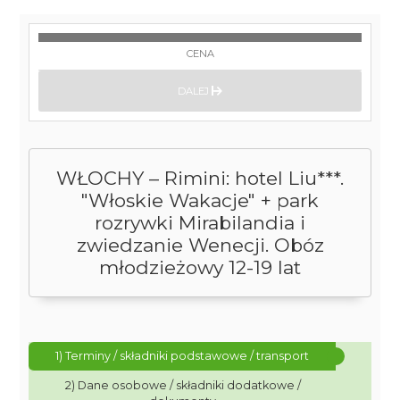
CENA
DALEJ
WŁOCHY – Rimini: hotel Liu***.
"Włoskie Wakacje" + park
rozrywki Mirabilandia i
zwiedzanie Wenecji. Obóz
młodzieżowy 12-19 lat
1) Terminy / składniki podstawowe / transport
2) Dane osobowe / składniki dodatkowe /