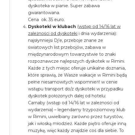
dyskoteka w pianie. Super zabawa
gwarantowana.
Cena ok. 35 euro.
Dyskoteki w klubach
(
wstęp od 14/16 lat w
zależności od dyskoteki
i dnia wydarzenia):
najsłynniejsi Dj’e, przeboje znane ze
światowych list przebojów, zabawa w
międzynarodowym towarzystwie to znaki
rozpoznawcze najlepszych dyskotek w Rimini.
Każde z tych miejsc oferuje unikalne doznania,
które sprawią, że Wasze wakacje w Rimini będą
pełne niesamowitych wspomnień! w cenie
wstępu transport do/z dyskoteki w przypadku
dyskotek położonych dalej od hotelu:
Carnaby (wstęp od 14/16 lat w zależności od
wydarzenia) – legendarny trzypoziomowy klub
w Rimini, uwielbiany zarówno przez turystów,
jak i włoską młodzież. Każde piętro oferuje inną
muzykę, więc każdy znajdzie coś dla siebie. To