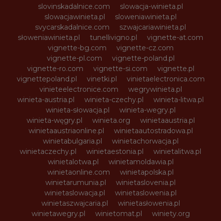
slovinskadalnice.com
slowacja-winieta.pl
slowacjawinieta.pl
sloweniawinieta.pl
svycarskadalnice.com
szwajcariawinieta.pl
słoweniawinieta.pl
tunellivigno.pl
vignette-at.com
vignette-bg.com
vignette-cz.com
vignette-pl.com
vignette-poland.pl
vignette-ro.com
vignette-si.com
vignette.pl
vignettepoland.pl
vinetki.pl
vinietaelectronica.com
vinieteelectronice.com
wegrywinieta.pl
winieta-austria.pl
winieta-czechy.pl
winieta-litwa.pl
winieta-słowacja.pl
winieta-wegry.pl
winieta-węgry.pl
winieta.org
winietaaustria.pl
winietaaustriaonline.pl
winietaautostradowa.pl
winietabulgaria.pl
winietachorwacja.pl
winietaczechy.pl
winietaestonia.pl
winietalitwa.pl
winietalotwa.pl
winietamoldawia.pl
winietaonline.com
winietapolska.pl
winietarumunia.pl
winietaslovenia.pl
winietaslowacja.pl
winietaslowenia.pl
winietaszwajcaria.pl
winietasłowenia.pl
winietawegry.pl
winietomat.pl
winiety.org