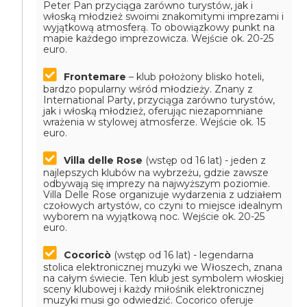
Peter Pan przyciąga zarówno turystów, jak i
włoską młodzież swoimi znakomitymi imprezami i
wyjątkową atmosferą. To obowiązkowy punkt na
mapie każdego imprezowicza.
Wejście ok. 20-25
euro.
Frontemare
– klub położony blisko hoteli,
bardzo popularny wśród młodzieży. Znany z
International Party, przyciąga zarówno turystów,
jak i włoską młodzież, oferując niezapomniane
wrażenia w stylowej atmosferze.
Wejście ok. 15
euro.
Villa delle Rose
(wstęp od 16 lat) - jeden z
najlepszych klubów na wybrzeżu, gdzie zawsze
odbywają się imprezy na najwyższym poziomie.
Villa Delle Rose organizuje wydarzenia z udziałem
czołowych artystów, co czyni to miejsce idealnym
wyborem na wyjątkową noc.
Wejście ok. 20-25
euro.
Cocoricò
(wstęp od 16 lat) - legendarna
stolica elektronicznej muzyki we Włoszech, znana
na całym świecie. Ten klub jest symbolem włoskiej
sceny klubowej i każdy miłośnik elektronicznej
muzyki musi go odwiedzić. Cocorico oferuje