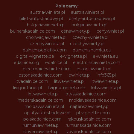
Polecamy:
austria-winieta.pl
austriawinieta.pl
bilet-autostradowy.pl
bilety-autostradowe.pl
bulgariawienieta.pl
bulgariawinieta.pl
bulharskadalnice.com
cenawiniety.pl
cenywiniet.pl
chorwacjawinieta.pl
czechy-winieta.pl
czechywinieta.pl
czechywiniety.pl
dalnicnipoplatky.com
dalnicniznamka.eu
digital-vignette.de
e-vignette.pl
e-winieta.eu
edalnice.org
edalnice.pl
electronicavinieta.com
electroniceviniete.com
estoniawinieta.pl
estonskadalnice.com
ewinieta.pl
info365.pl
litvadalnice.com
litwa-winieta.pl
litwawinieta.pl
livignotunel.pl
livignotunnel.com
lotvawinieta.pl
lotwawinieta.pl
lotysskadalnice.com
madarskadalnice.com
moldavskadalnice.com
moldawiawinieta.pl
najtanszewiniety.pl
oplatyautostradowe.pl
pl-vignette.com
polskadalnice.com
rakouskadalnice.com
rumuniawinieta.pl
rumunskadalnice.com
sloveniawinieta.pl
slovenskadalnice.com