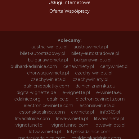
Usługi Internetowe
Oferta Współpracy
Polecamy:
austria-winieta.pl
austriawinieta.pl
bilet-autostradowy.pl
bilety-autostradowe.pl
bulgariawienieta.pl
bulgariawinieta.pl
bulharskadalnice.com
cenawiniety.pl
cenywiniet.pl
chorwacjawinieta.pl
czechy-winieta.pl
czechywinieta.pl
czechywiniety.pl
dalnicnipoplatky.com
dalnicniznamka.eu
digital-vignette.de
e-vignette.pl
e-winieta.eu
edalnice.org
edalnice.pl
electronicavinieta.com
electroniceviniete.com
estoniawinieta.pl
estonskadalnice.com
ewinieta.pl
info365.pl
litvadalnice.com
litwa-winieta.pl
litwawinieta.pl
livignotunel.pl
livignotunnel.com
lotvawinieta.pl
lotwawinieta.pl
lotysskadalnice.com
madarskadalnice.com
moldavskadalnice.com