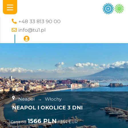
+48 33 813 90 00
info@tu1.pl
Neapol
→
Włochy
NEAPOL I OKOLICE 3 DNI
1566 PLN
/ 364 EUR
Cena od