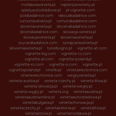
moldawiawinieta.pl
najtanszewiniety.pl
oplatyautostradowe.pl
pl-vignette.com
polskadalnice.com
rakouskadalnice.com
rumuniawinieta.pl
rumunskadalnice.com
sloveniawinieta.pl
slovenskadalnice.com
slovinskadalnice.com
slowacja-winieta.pl
slowacjawinieta.pl
sloweniawinieta.pl
svycarskadalnice.com
szwajcariawinieta.pl
słoweniawinieta.pl
tunellivigno.pl
vignette-at.com
vignette-bg.com
vignette-cz.com
vignette-pl.com
vignette-poland.pl
vignette-ro.com
vignette-si.com
vignette.pl
vignettepoland.pl
vinetki.pl
vinietaelectronica.com
vinieteelectronice.com
wegrywinieta.pl
winieta-austria.pl
winieta-czechy.pl
winieta-litwa.pl
winieta-słowacja.pl
winieta-wegry.pl
winieta-węgry.pl
winieta.org
winietaaustria.pl
winietaaustriaonline.pl
winietaautostradowa.pl
winietabulgaria.pl
winietachorwacja.pl
winietaczechy.pl
winietaestonia.pl
winietalitwa.pl
winietalotwa.pl
winietamoldawia.pl