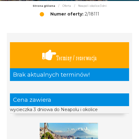
Strona główna
/
Oferta
/
Neapol i okolice 3 dni
Numer oferty:
2/18111
Terminy / rezerwacja
Brak aktualnych terminów!
Cena zawiera
wycieczka 3 dniowa do Neapolu i okolice