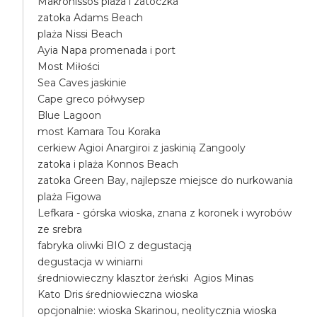
Makronissos plaża i zatoczka
zatoka Adams Beach
plaża Nissi Beach
Ayia Napa promenada i port
Most Miłości
Sea Caves jaskinie
Cape greco półwysep
Blue Lagoon
most Kamara Tou Koraka
cerkiew Agioi Anargiroi z jaskinią Zangooly
zatoka i plaża Konnos Beach
zatoka Green Bay, najlepsze miejsce do nurkowania
plaża Figowa
Lefkara - górska wioska, znana z koronek i wyrobów
ze srebra
fabryka oliwki BIO z degustacją
degustacja w winiarni
średniowieczny klasztor żeński Agios Minas
Kato Dris średniowieczna wioska
opcjonalnie: wioska Skarinou, neolitycznia wioska