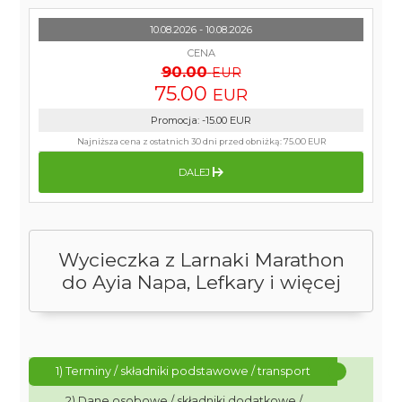
10.08.2026 - 10.08.2026
CENA
90.00
EUR
75.00
EUR
Promocja
:
-15.00
EUR
Najniższa cena z ostatnich 30 dni przed obniżką:
75.00 EUR
DALEJ
Wycieczka z Larnaki Marathon
do Ayia Napa, Lefkary i więcej
1) Terminy / składniki podstawowe / transport
2) Dane osobowe / składniki dodatkowe /