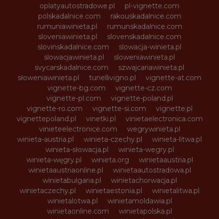
oplatyautostradowe.pl
pl-vignette.com
polskadalnice.com
rakouskadalnice.com
rumuniawinieta.pl
rumunskadalnice.com
sloveniawinieta.pl
slovenskadalnice.com
slovinskadalnice.com
slowacja-winieta.pl
slowacjawinieta.pl
sloweniawinieta.pl
svycarskadalnice.com
szwajcariawinieta.pl
słoweniawinieta.pl
tunellivigno.pl
vignette-at.com
vignette-bg.com
vignette-cz.com
vignette-pl.com
vignette-poland.pl
vignette-ro.com
vignette-si.com
vignette.pl
vignettepoland.pl
vinetki.pl
vinietaelectronica.com
vinieteelectronice.com
wegrywinieta.pl
winieta-austria.pl
winieta-czechy.pl
winieta-litwa.pl
winieta-słowacja.pl
winieta-wegry.pl
winieta-węgry.pl
winieta.org
winietaaustria.pl
winietaaustriaonline.pl
winietaautostradowa.pl
winietabulgaria.pl
winietachorwacja.pl
winietaczechy.pl
winietaestonia.pl
winietalitwa.pl
winietalotwa.pl
winietamoldawia.pl
winietaonline.com
winietapolska.pl