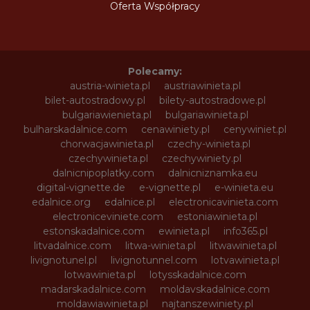
Oferta Współpracy
Polecamy:
austria-winieta.pl
austriawinieta.pl
bilet-autostradowy.pl
bilety-autostradowe.pl
bulgariawienieta.pl
bulgariawinieta.pl
bulharskadalnice.com
cenawiniety.pl
cenywiniet.pl
chorwacjawinieta.pl
czechy-winieta.pl
czechywinieta.pl
czechywiniety.pl
dalnicnipoplatky.com
dalnicniznamka.eu
digital-vignette.de
e-vignette.pl
e-winieta.eu
edalnice.org
edalnice.pl
electronicavinieta.com
electroniceviniete.com
estoniawinieta.pl
estonskadalnice.com
ewinieta.pl
info365.pl
litvadalnice.com
litwa-winieta.pl
litwawinieta.pl
livignotunel.pl
livignotunnel.com
lotvawinieta.pl
lotwawinieta.pl
lotysskadalnice.com
madarskadalnice.com
moldavskadalnice.com
moldawiawinieta.pl
najtanszewiniety.pl