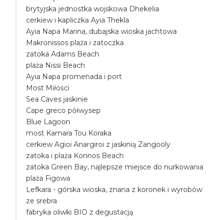
brytyjska jednostka wojskowa Dhekelia
cerkiew i kapliczka Ayia Thekla
Ayia Napa Marina, dubajska wioska jachtowa
Makronissos plaża i zatoczka
zatoka Adams Beach
plaża Nissi Beach
Ayia Napa promenada i port
Most Miłości
Sea Caves jaskinie
Cape greco półwysep
Blue Lagoon
most Kamara Tou Koraka
cerkiew Agioi Anargiroi z jaskinią Zangooly
zatoka i plaża Konnos Beach
zatoka Green Bay, najlepsze miejsce do nurkowania
plaża Figowa
Lefkara - górska wioska, znana z koronek i wyrobów
ze srebra
fabryka oliwki BIO z degustacją