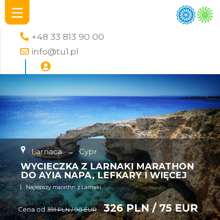
+48 33 813 90 00
info@tu1.pl
Larnaca
→
Cypr
WYCIECZKA Z LARNAKI MARATHON
DO AYIA NAPA, LEFKARY I WIĘCEJ
Najlepszy marathn z Larnaki
326 PLN / 75 EUR
Cena od
391 PLN / 90 EUR