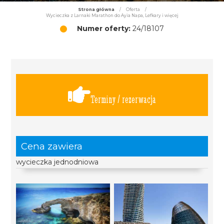
Strona główna
/
Oferta
/
Wycieczka z Larnaki Marathon do Ayia Napa, Lefkary i więcej
Numer oferty:
24/18107
Terminy / rezerwacja
Cena zawiera
wycieczka jednodniowa