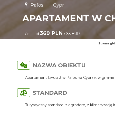
Pafos
→
Cypr
APARTAMENT W CH
369 PLN
/ 85 EUR
Cena od
Strona gł
NAZWA OBIEKTU
Apartament Livdia 3 w Pafos na Cyprze, w gminie 
STANDARD
Turystyczny standard, z ogrodem, z klimatyzacją 