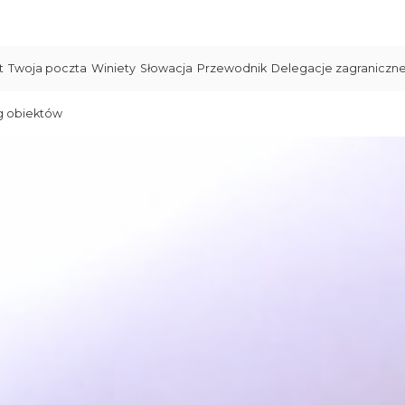
t
Twoja poczta
Winiety
Słowacja
Przewodnik
Delegacje zagraniczn
g obiektów