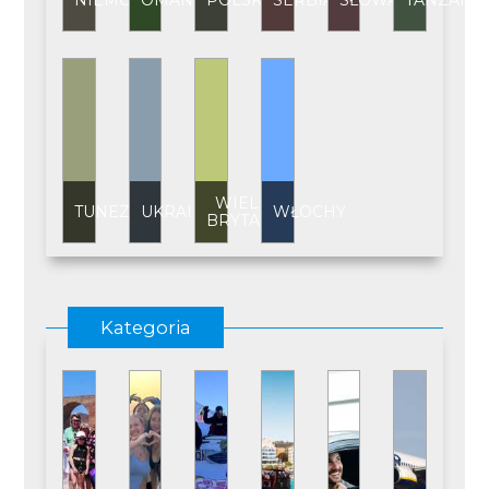
NIEMCY
OMAN
POLSKA
SERBIA
SŁOWACJA
TANZANI
WIELKA
TUNEZJA
UKRAINA
WŁOCHY
BRYTANIA
Kategoria