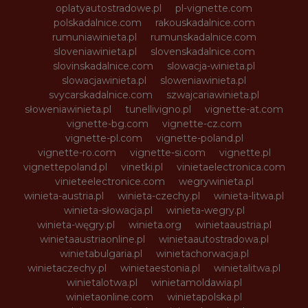
oplatyautostradowe.pl
pl-vignette.com
polskadalnice.com
rakouskadalnice.com
rumuniawinieta.pl
rumunskadalnice.com
sloveniawinieta.pl
slovenskadalnice.com
slovinskadalnice.com
slowacja-winieta.pl
slowacjawinieta.pl
sloweniawinieta.pl
svycarskadalnice.com
szwajcariawinieta.pl
słoweniawinieta.pl
tunellivigno.pl
vignette-at.com
vignette-bg.com
vignette-cz.com
vignette-pl.com
vignette-poland.pl
vignette-ro.com
vignette-si.com
vignette.pl
vignettepoland.pl
vinetki.pl
vinietaelectronica.com
vinieteelectronice.com
wegrywinieta.pl
winieta-austria.pl
winieta-czechy.pl
winieta-litwa.pl
winieta-słowacja.pl
winieta-wegry.pl
winieta-węgry.pl
winieta.org
winietaaustria.pl
winietaaustriaonline.pl
winietaautostradowa.pl
winietabulgaria.pl
winietachorwacja.pl
winietaczechy.pl
winietaestonia.pl
winietalitwa.pl
winietalotwa.pl
winietamoldawia.pl
winietaonline.com
winietapolska.pl