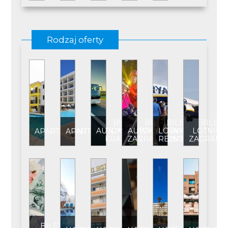
Rodzaj oferty
BILET
BILET
BILET
BILET
AUTOKAROWY
AUTOKAROWY
LOTNICZY
LOTNICZ
APARTAMENT
APARTAMENT****
KRAJOWY
ZAGRANICZNY
REJSOWY
ZAGRANI
BILET