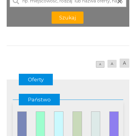
×
Szukaj
A
A
A
Oferty
Państwo