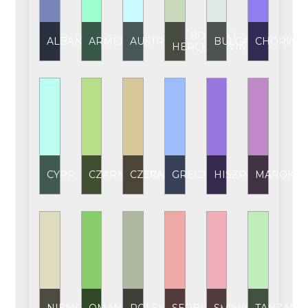
BOŚNIA I
ALBANIA
ARMENIA
AUSTRIA
BUŁGARIA
CHORWAC
HERCEGOWINA
CYPR
CZARNOGÓRA
CZECHY
GRECJA
HISZPANIA
MAROKO