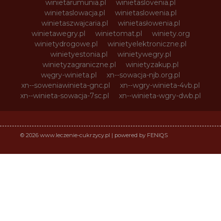
winietarumunia.pl
winietaslovenia.pl
winietaslowacja.pl
winietaslowenia.pl
winietaszwajcaria.pl
winietasłowenia.pl
winietawegry.pl
winietomat.pl
winiety.org
winietydrogowe.pl
winietyelektroniczne.pl
winietyestonia.pl
winietywegry.pl
winietyzagraniczne.pl
winietyzakup.pl
węgry-winieta.pl
xn--sowacja-njb.org.pl
xn--soweniawinieta-gnc.pl
xn--wgry-winieta-4vb.pl
xn--winieta-sowacja-7sc.pl
xn--winieta-wgry-dwb.pl
© 2026 www.leczenie-cukrzycy.pl | powered by FENIQS