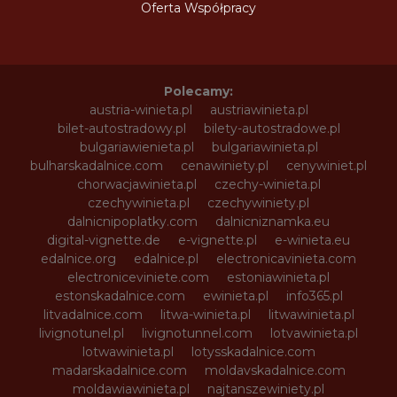
Oferta Współpracy
Polecamy:
austria-winieta.pl
austriawinieta.pl
bilet-autostradowy.pl
bilety-autostradowe.pl
bulgariawienieta.pl
bulgariawinieta.pl
bulharskadalnice.com
cenawiniety.pl
cenywiniet.pl
chorwacjawinieta.pl
czechy-winieta.pl
czechywinieta.pl
czechywiniety.pl
dalnicnipoplatky.com
dalnicniznamka.eu
digital-vignette.de
e-vignette.pl
e-winieta.eu
edalnice.org
edalnice.pl
electronicavinieta.com
electroniceviniete.com
estoniawinieta.pl
estonskadalnice.com
ewinieta.pl
info365.pl
litvadalnice.com
litwa-winieta.pl
litwawinieta.pl
livignotunel.pl
livignotunnel.com
lotvawinieta.pl
lotwawinieta.pl
lotysskadalnice.com
madarskadalnice.com
moldavskadalnice.com
moldawiawinieta.pl
najtanszewiniety.pl