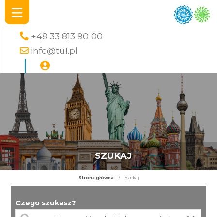
+48 33 813 90 00
info@tu1.pl
SZUKAJ
Strona główna
/
Szukaj
Czego szukasz?