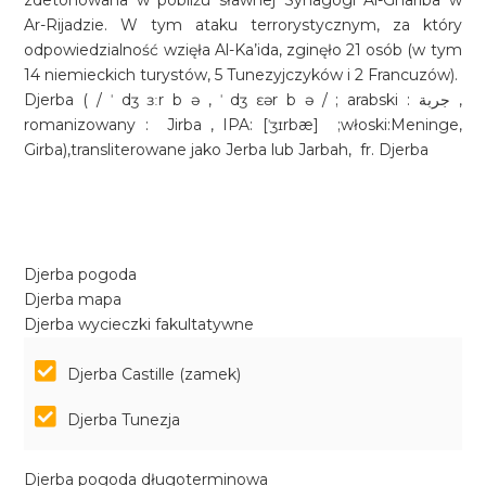
zdetonowana w pobliżu sławnej Synagogi Al-Ghariba w
Ar-Rijadzie. W tym ataku terrorystycznym, za który
odpowiedzialność wzięła Al-Ka’ida, zginęło 21 osób (w tym
14 niemieckich turystów, 5 Tunezyjczyków i 2 Francuzów).
Djerba ( / ˈ dʒ ɜːr b ə , ˈ dʒ ɛər b ə / ; arabski : جربة ,
romanizowany : Jirba , IPA: [ˈʒɪrbæ] ;włoski:Meninge,
Girba),transliterowane jako Jerba lub Jarbah, fr. Djerba
Djerba pogoda
Djerba mapa
Djerba wycieczki fakultatywne
Djerba Castille (zamek)
Djerba Tunezja
Djerba pogoda długoterminowa