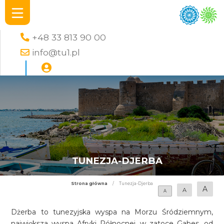
+48 33 813 90 00
info@tu1.pl
TUNEZJA-DJERBA
Strona główna
/
Tunezja-Djerba
A
A
A
Dżerba to tunezyjska wyspa na Morzu Śródziemnym,
największa wyspa Afryki Północnej, w zatoce Gabes, od