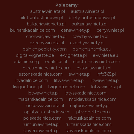
Polecamy:
austria-winieta.pl
austriawinieta.pl
bilet-autostradowy.pl
bilety-autostradowe.pl
bulgariawienieta.pl
bulgariawinieta.pl
bulharskadalnice.com
cenawiniety.pl
cenywiniet.pl
chorwacjawinieta.pl
czechy-winieta.pl
czechywinieta.pl
czechywiniety.pl
dalnicnipoplatky.com
dalnicniznamka.eu
digital-vignette.de
e-vignette.pl
e-winieta.eu
edalnice.org
edalnice.pl
electronicavinieta.com
electroniceviniete.com
estoniawinieta.pl
estonskadalnice.com
ewinieta.pl
info365.pl
litvadalnice.com
litwa-winieta.pl
litwawinieta.pl
livignotunel.pl
livignotunnel.com
lotvawinieta.pl
lotwawinieta.pl
lotysskadalnice.com
madarskadalnice.com
moldavskadalnice.com
moldawiawinieta.pl
najtanszewiniety.pl
oplatyautostradowe.pl
pl-vignette.com
polskadalnice.com
rakouskadalnice.com
rumuniawinieta.pl
rumunskadalnice.com
sloveniawinieta.pl
slovenskadalnice.com