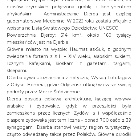
czasów rzymskich połączona groblą z kontynentem
afrykańskim. Administracyjnie Djerba jest częścią
gubernatorstwa Medenine. W 2023 roku została oficjalnie
wpisana na Listę Światowego Dziedzictwa UNESCO
Powierzchnia Djerby: 514 km², około 160 tysięcy
mieszkańców jest na Djerbie.
Główne miasto na wyspie: Haumat as-Suk, z godnym
zwiedzenia fortem z XIII – XIV wieku, arabskim sukiem,
licznymi kafejkami, kioskami z gazetami, targami,
sklepami.
Dżerba bywa utożsamiana z mityczną Wyspą Lotofagów
z Odysei Homera, gdzie Odyseusz utknął w czasie swojej
podróży przez Morze Śródziemne .
Djerba posiada ciekawą architekturę, łączącą wpływy
arabskie i żydowskie, gdyż w przeszłości była
zamieszkana przez licznych Żydów, a i współcześnie
diaspora żydowska jest tam liczna – ponad 700 osób z 39
synagogami. Dżerba stanowi ważny region turystyczny,
często odwiedzany także przez Polaków. Główne ośrodki