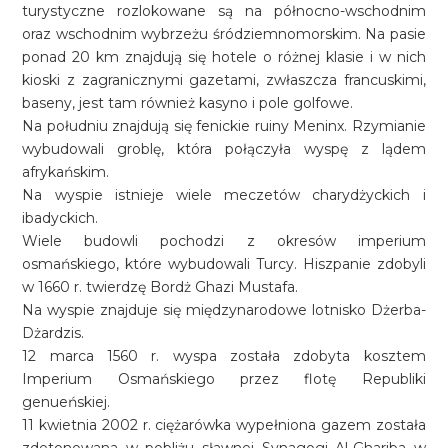
turystyczne rozlokowane są na północno-wschodnim
oraz wschodnim wybrzeżu śródziemnomorskim. Na pasie
ponad 20 km znajdują się hotele o różnej klasie i w nich
kioski z zagranicznymi gazetami, zwłaszcza francuskimi,
baseny, jest tam również kasyno i pole golfowe.
Na południu znajdują się fenickie ruiny Meninx. Rzymianie
wybudowali groblę, która połączyła wyspę z lądem
afrykańskim.
Na wyspie istnieje wiele meczetów charydżyckich i
ibadyckich.
Wiele budowli pochodzi z okresów imperium
osmańskiego, które wybudowali Turcy. Hiszpanie zdobyli
w 1660 r. twierdzę Bordż Ghazi Mustafa.
Na wyspie znajduje się międzynarodowe lotnisko Dżerba-
Dżardzis.
12 marca 1560 r. wyspa została zdobyta kosztem
Imperium Osmańskiego przez flotę Republiki
genueńskiej.
11 kwietnia 2002 r. ciężarówka wypełniona gazem została