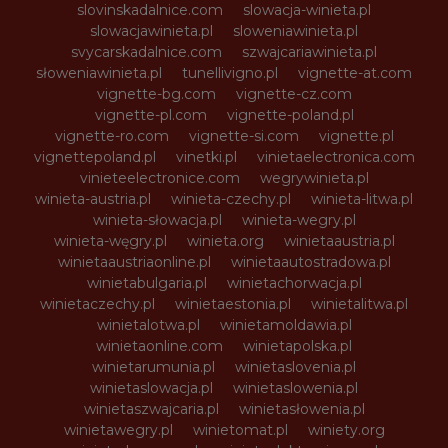
slovinskadalnice.com
slowacja-winieta.pl
slowacjawinieta.pl
sloweniawinieta.pl
svycarskadalnice.com
szwajcariawinieta.pl
słoweniawinieta.pl
tunellivigno.pl
vignette-at.com
vignette-bg.com
vignette-cz.com
vignette-pl.com
vignette-poland.pl
vignette-ro.com
vignette-si.com
vignette.pl
vignettepoland.pl
vinetki.pl
vinietaelectronica.com
vinieteelectronice.com
wegrywinieta.pl
winieta-austria.pl
winieta-czechy.pl
winieta-litwa.pl
winieta-słowacja.pl
winieta-wegry.pl
winieta-węgry.pl
winieta.org
winietaaustria.pl
winietaaustriaonline.pl
winietaautostradowa.pl
winietabulgaria.pl
winietachorwacja.pl
winietaczechy.pl
winietaestonia.pl
winietalitwa.pl
winietalotwa.pl
winietamoldawia.pl
winietaonline.com
winietapolska.pl
winietarumunia.pl
winietaslovenia.pl
winietaslowacja.pl
winietaslowenia.pl
winietaszwajcaria.pl
winietasłowenia.pl
winietawegry.pl
winietomat.pl
winiety.org